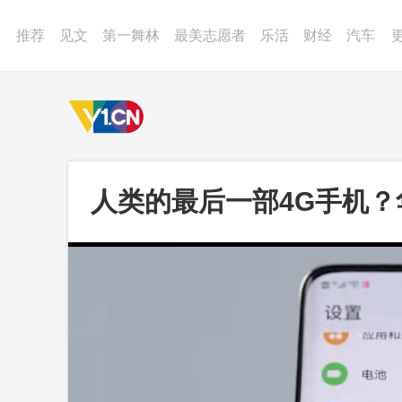
登录
微博
APP
更多
推荐
见文
第一舞林
最美志愿者
乐活
财经
汽车
人类的最后一部4G手机？华
视频