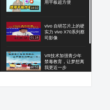
用平板超方便
18:02
vivo 自研芯片上的硬
实力 vivo X70系列蔡
司影像
01:18
VR技术加强青少年
禁毒教育，让梦想离
我更近一步
00:52
从45米高空扔下888
斤的流星锤，能把防
弹玻璃砸碎么？
01:12