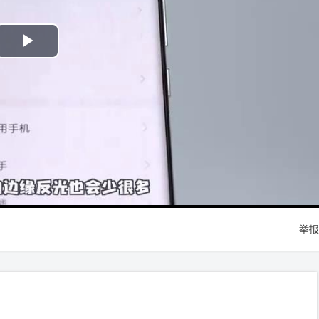
Play
Video
举报