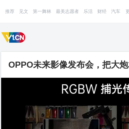
微博
APP
更多
推荐
见文
第一舞林
最美志愿者
乐活
财经
汽车
OPPO未来影像发布会，把大
视频