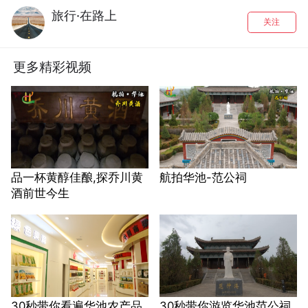
旅行·在路上
关注
更多精彩视频
品一杯黄醇佳酿,探乔川黄
航拍华池-范公祠
酒前世今生
30秒带你看遍华池农产品
30秒带你游览华池范公祠