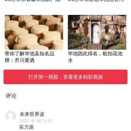
带你了解华池县知名品
华池因此得名，航拍花池
牌：乔川黄酒
水
打开第一视频，查看更多精彩视频
评论
未来世界波
2021-8-18 12:41
实力派