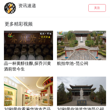
资讯速递
关注
更多精彩视频
品一杯黄醇佳酿,探乔川黄
航拍华池-范公祠
酒前世今生
30秒带你看遍华池农产品
30秒带你游览华池范公祠