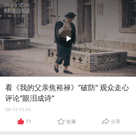
看《我的父亲焦裕禄》“破防” 观众走心
评论“眼泪成诗”
08-13 03:05
77
收藏
分享