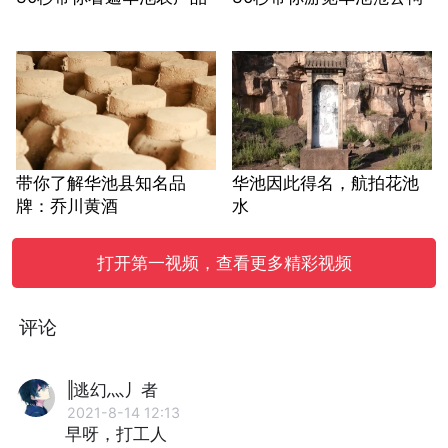
带你了解华池县知名品
华池因此得名，航拍花池
牌：乔川黄酒
水
打开第一视频，查看更多精彩视频
评论
‖逃幻灬丿者
2021-8-14 12:13
早呀，打工人