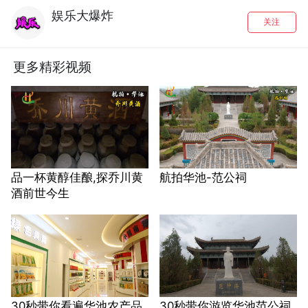
娱乐大爆炸
关注
更多精彩视频
品一杯黄醇佳酿,探乔川黄
航拍华池-范公祠
酒前世今生
30秒带你看遍华池农产品
30秒带你游览华池范公祠