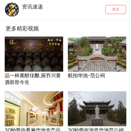
资讯速递
关注
更多精彩视频
品一杯黄醇佳酿,探乔川黄
航拍华池-范公祠
酒前世今生
30秒带你看遍华池农产品
30秒带你游览华池范公祠