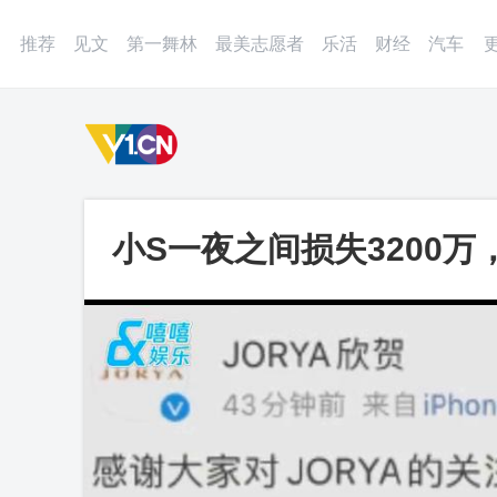
登录
微博
APP
更多
推荐
见文
第一舞林
最美志愿者
乐活
财经
汽车
小S一夜之间损失3200
怕受牵连_第一视频