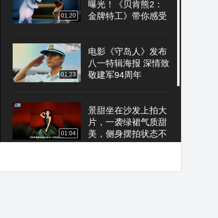
曝光！《贝肯熊2：
金牌特工》带你感受
01:20
特工温情
电影《守岛人》发布
八一特辑海报 深情致
敬建军94周年
01:23
景甜坐在沙发上拍大
片，一袭绿裙气质甜
美，侧身摆拍状态不
01:04
输00后
《超能敢死队》首支
预告强势来袭 11月
北美上映引发期待
02:27