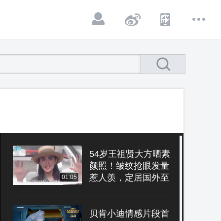
54岁王祖贤大方晒素
颜照！皱纹抢眼发量
惹人羡，定居国外至
01:05
今未婚
贝肯小迪情感片段首