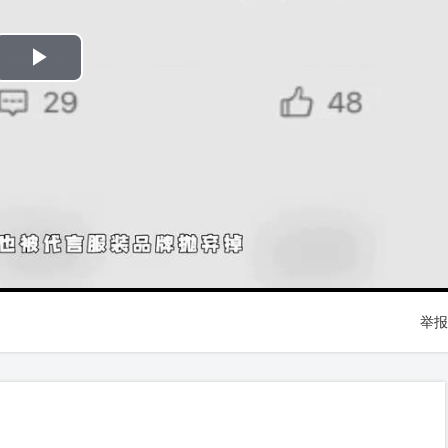
Play
Video
举报