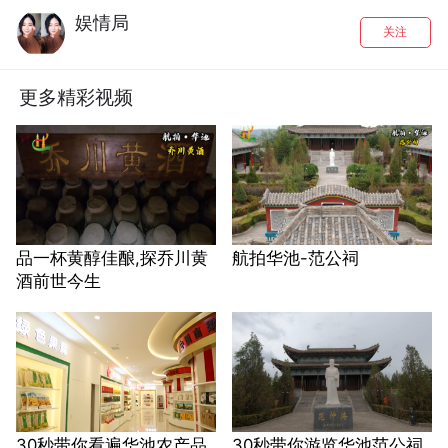
娱情局
关注
更多精彩视频
品一杯黄醇佳酿,探乔川黄
航拍华池-范公祠
酒前世今生
30秒带你看遍华池农产品
30秒带你游览华池范公祠