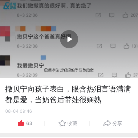
撒贝宁向孩子表白，眼含热泪言语满满
都是爱，当奶爸后带娃很娴熟
08-04 09:46
63
收藏
分享