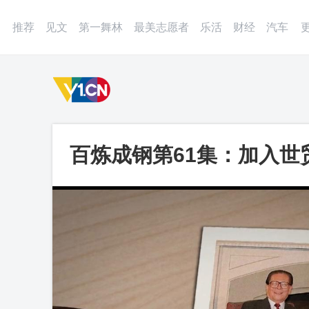
登录
微博
APP
更多
推荐
见文
第一舞林
最美志愿者
乐活
财经
汽车
百炼成钢第61集：加入世