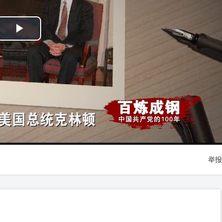
Play
Video
举报