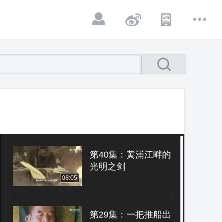
第40集：黄浦江畔的
光明之剑
08:05
第29集：一把推船出