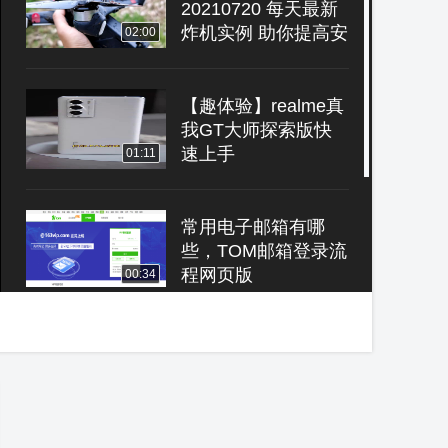
20210720 每天最新
炸机实例 助你提高安
02:00
全意识
【趣体验】realme真
我GT大师探索版快
速上手
01:11
常用电子邮箱有哪
些，TOM邮箱登录流
程网页版
00:34
手持vivo S10 Pro，
给自己拍写真大片儿
05:51