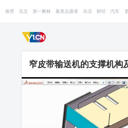
登录
微博
APP
更多
推荐
见文
第一舞林
最美志愿者
乐活
财经
汽车
窄皮带输送机的支撑机构