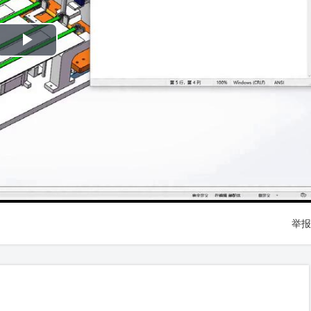
Play
Video
举报