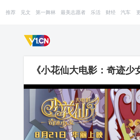
登录
微博
APP
更多
推荐
见文
第一舞林
最美志愿者
乐活
财经
汽车
《小花仙大电影：奇迹少女
启魔法之旅_第一视频