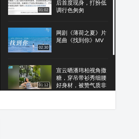
后首度现身，打扮低
调行色匆匆
01:02
网剧《薄荷之夏》片
尾曲《找到你》MV
02:30
宣云晒潘玮柏视角撒
糖，穿吊带衫秀细腰
好身材，被赞气质非
01:12
凡
朱珠怀孕8个月穿拖
地礼服庆生，王昀佳
轻抚老婆大肚，满脸
01:08
幸福