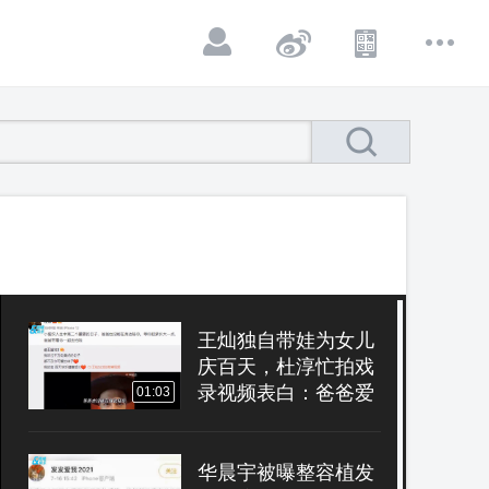
王灿独自带娃为女儿
庆百天，杜淳忙拍戏
录视频表白：爸爸爱
01:03
你
华晨宇被曝整容植发