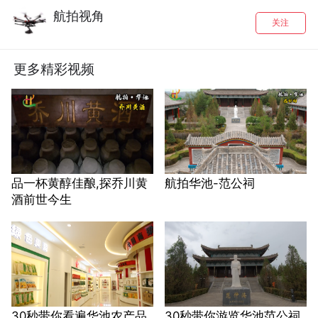
航拍视角
关注
更多精彩视频
品一杯黄醇佳酿,探乔川黄
航拍华池-范公祠
酒前世今生
30秒带你看遍华池农产品
30秒带你游览华池范公祠