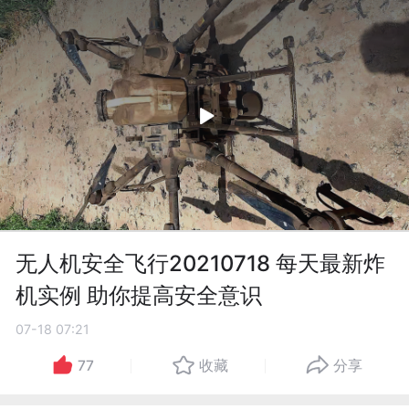
无人机安全飞行20210718 每天最新炸
机实例 助你提高安全意识
07-18 07:21
77
收藏
分享