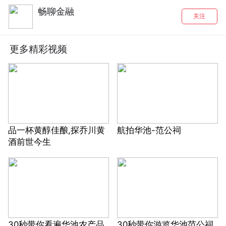
畅聊金融
关注
更多精彩视频
品一杯黄醇佳酿,探乔川黄
航拍华池-范公祠
酒前世今生
30秒带你看遍华池农产品
30秒带你游览华池范公祠