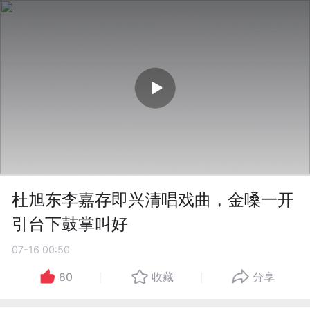
杜旭东李嘉存即兴清唱戏曲，金嗓一开
引台下鼓掌叫好
07-16 00:50
80
收藏
分享