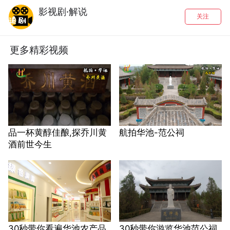
影视剧·解说
关注
更多精彩视频
品一杯黄醇佳酿,探乔川黄
航拍华池-范公祠
酒前世今生
30秒带你看遍华池农产品
30秒带你游览华池范公祠