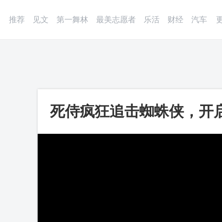
登录
微博
APP
更多
推荐
见文
第一舞林
最美志愿者
乐活
财经
汽车
死侍疯狂追击蜘蛛侠，开
吓尿了！_第一视频