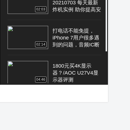
20210703 每天最新
炸机实例 助你提高安
02:03
全意识
打电话不能免提，
iPhone 7用户很多遇
到的问题，音频IC断
02:14
线
1800元买4K显示
器？/AOC U27V4显
示器评测
04:46
国外土豪钟爱金条，
垃圾桶拿回一大块金
属变成金条，拿出去
01:18
能用么