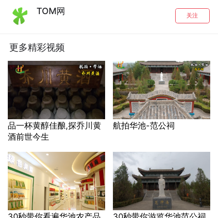
TOM网
关注
更多精彩视频
品一杯黄醇佳酿,探乔川黄
航拍华池-范公祠
酒前世今生
30秒带你看遍华池农产品
30秒带你游览华池范公祠