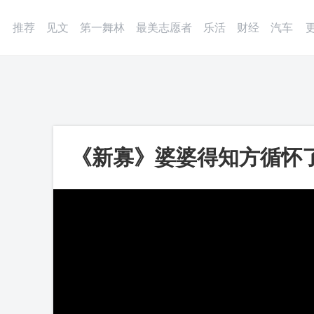
登录
微博
APP
更多
推荐
见文
第一舞林
最美志愿者
乐活
财经
汽车
《新寡》婆婆得知方循怀
心把自己的孩子抚养大，
频