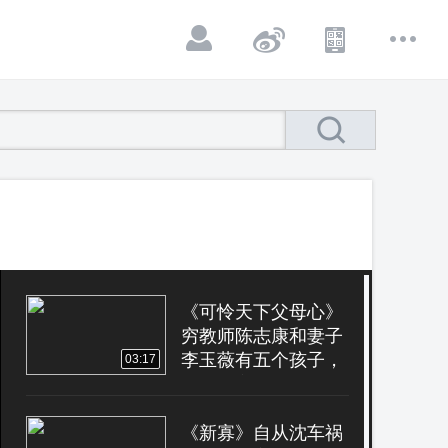
《可怜天下父母心》
穷教师陈志康和妻子
李玉薇有五个孩子，
03:17
因对校方不满而与校
长发生冲突，被学校
解雇
《新寡》自从沈车祸