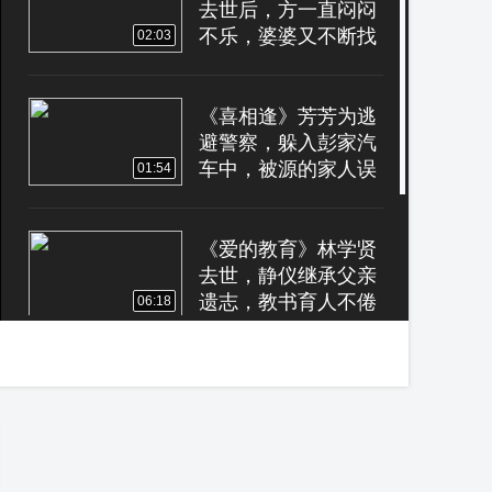
去世后，方一直闷闷
不乐，婆婆又不断找
02:03
茬，多亏沈的好友刘
的照顾。
《喜相逢》芳芳为逃
避警察，躲入彭家汽
车中，被源的家人误
01:54
以为是冯锦芬。
《爱的教育》林学贤
去世，静仪继承父亲
遗志，教书育人不倦
06:18
《新寡》方湄结婚纪
念日这天，丈夫沈逸
才为给她买她所喜欢
06:55
的香水，不幸被车撞
死。