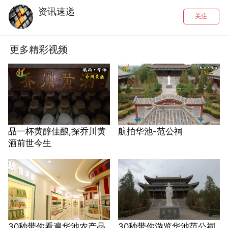
资讯速递
关注
更多精彩视频
品一杯黄醇佳酿,探乔川黄
航拍华池-范公祠
酒前世今生
30秒带你看遍华池农产品
30秒带你游览华池范公祠