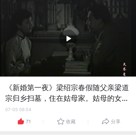
《新婚第一夜》梁绍宗春假随父亲梁道
宗归乡扫墓，住在姑母家。姑母的女儿
和他是青梅竹马，一见面分外高兴
07-05 06:54
71
收藏
分享