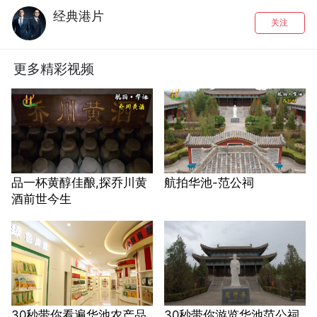
经典港片
关注
更多精彩视频
品一杯黄醇佳酿,探乔川黄
航拍华池-范公祠
酒前世今生
30秒带你看遍华池农产品
30秒带你游览华池范公祠