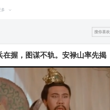
更多
兵在握，图谋不轨。安禄山率先揭
阻挠，眼看唐朝大厦将倾_第一视