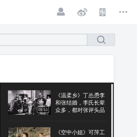
《温柔乡》丁怂恿李
和张结婚，李氏长辈
众多，都对张评头品
05:53
足， 窃窃私语， 张
受不了这种场面
《空中小姐》可萍工