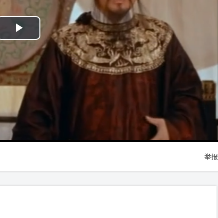
Play
Video
举报