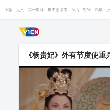
登录
微博
APP
更多
推荐
见文
第一舞林
最美志愿者
乐活
财经
汽车
《杨贵妃》外有节度使重
竿而起，杨国忠一味推诿
频