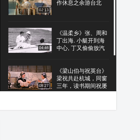
作休息之余游台北
02:13
《温柔乡》张、周和
丁出海. 小艇开到海
中心, 丁又偷偷放汽
04:46
油, 让三人曝晒. 周弄
得浑身发烫
《梁山伯与祝英台》
梁祝共赴杭城，同窗
三年，读书期间祝屡
08:27
次芳心，以信物相
赠，梁并不知情.祝中
途弃学回家
《玉女私情》曾送英
大批礼物，更送钢
琴，铭退回，往酒店
02:08
找曾理论。英无意中
听见曾原来是英生母