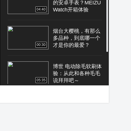
的安卓手表？MEIZU
Watch开箱体验
04:40
烟台大樱桃，有那么
多品种，到底哪一个
才是你的最爱？
00:30
博世 电动除毛软刷体
验：从此和各种毛毛
说拜拜吧～
05:35
兼职刷单尝到甜头，
男子被诈骗近20万元
02:25