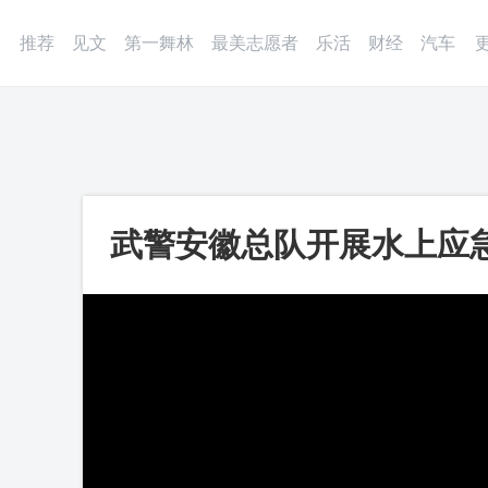
登录
微博
APP
更多
推荐
见文
第一舞林
最美志愿者
乐活
财经
汽车
武警安徽总队开展水上应