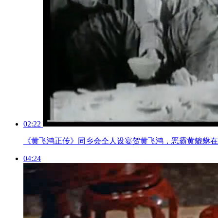
02:22
《黄飞鸿正传》同乡会仝人设宴贺黄飞鸿，恶霸黄貔貅在
04:24