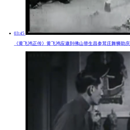
03:45
《黄飞鸿正传》黄飞鸿应邀到佛山替生昌参茸庄舞狮助庆