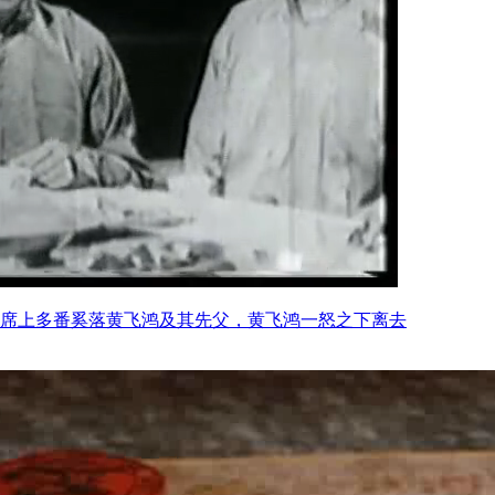
席上多番奚落黄飞鸿及其先父，黄飞鸿一怒之下离去