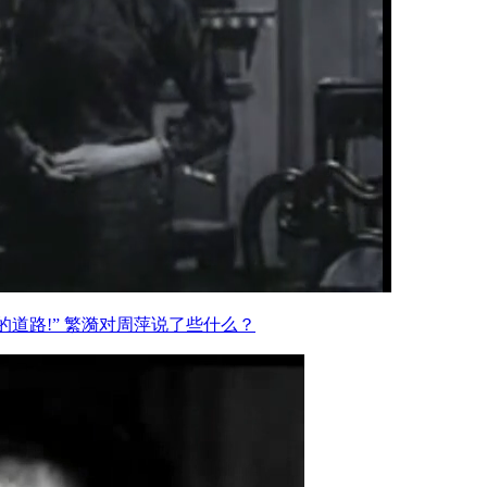
道路!” 繁漪对周萍说了些什么？