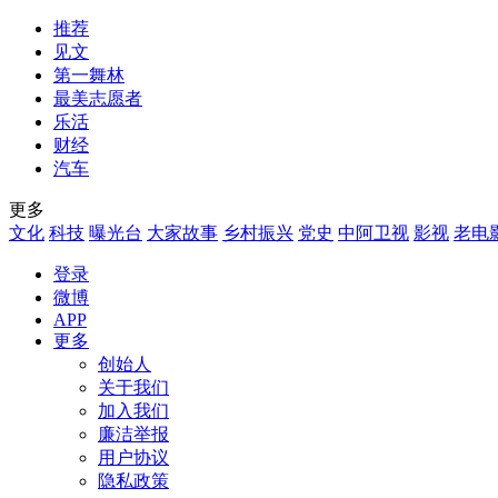
推荐
见文
第一舞林
最美志愿者
乐活
财经
汽车
更多
文化
科技
曝光台
大家故事
乡村振兴
党史
中阿卫视
影视
老电
登录
微博
APP
更多
创始人
关于我们
加入我们
廉洁举报
用户协议
隐私政策