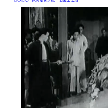
《武则天》 武媚娘制萧妃，陷害王太后