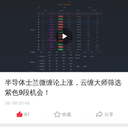
半导体士兰微缠论上涨，云缠大师筛选
紫色9段机会！
06-08 00:45
81
收藏
分享