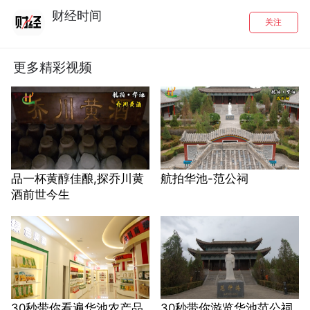
财经时间
关注
更多精彩视频
品一杯黄醇佳酿,探乔川黄
航拍华池-范公祠
酒前世今生
30秒带你看遍华池农产品
30秒带你游览华池范公祠