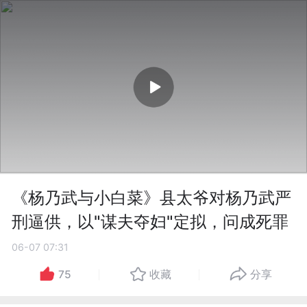
《杨乃武与小白菜》县太爷对杨乃武严
刑逼供，以"谋夫夺妇"定拟，问成死罪
06-07 07:31
75
收藏
分享