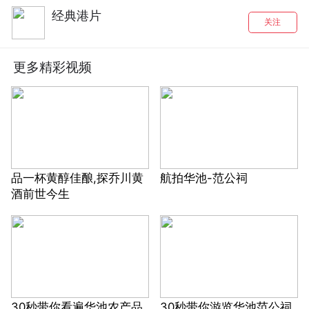
经典港片
关注
更多精彩视频
品一杯黄醇佳酿,探乔川黄
航拍华池-范公祠
酒前世今生
30秒带你看遍华池农产品
30秒带你游览华池范公祠