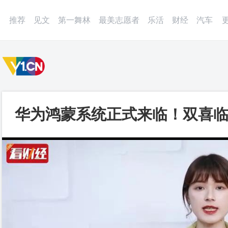
微博
APP
更多
推荐
见文
第一舞林
最美志愿者
乐活
财经
汽车
华为鸿蒙系统正式来临！双喜临