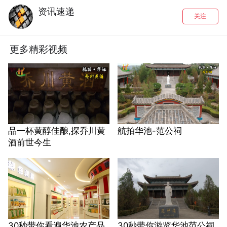
资讯速递
关注
更多精彩视频
品一杯黄醇佳酿,探乔川黄
航拍华池-范公祠
酒前世今生
30秒带你看遍华池农产品
30秒带你游览华池范公祠