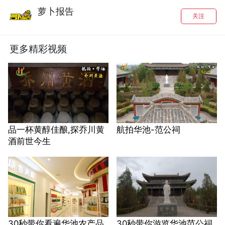
萝卜报告
关注
更多精彩视频
品一杯黄醇佳酿,探乔川黄
航拍华池-范公祠
酒前世今生
30秒带你看遍华池农产品
30秒带你游览华池范公祠