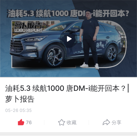
油耗5.3 续航1000 唐DM-i能开回本？|
萝卜报告
05-26 05:35
76
收藏
分享