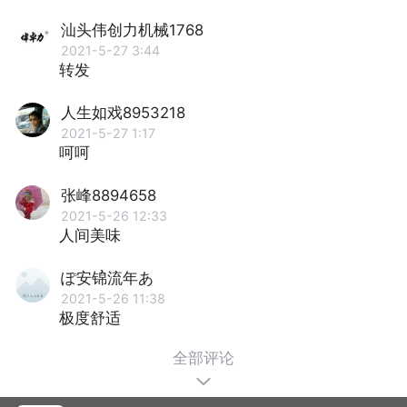
汕头伟创力机械1768
2021-5-27 3:44
转发
人生如戏8953218
2021-5-27 1:17
呵呵
张峰8894658
2021-5-26 12:33
人间美味
ぽ安锦流年あ
2021-5-26 11:38
极度舒适
全部评论