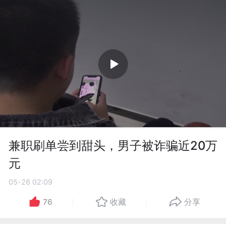
兼职刷单尝到甜头，男子被诈骗近20万
元
05-26 02:09
76
收藏
分享