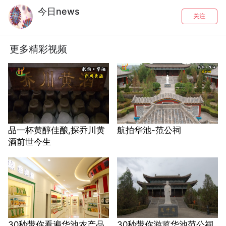
今日news
关注
更多精彩视频
品一杯黄醇佳酿,探乔川黄
航拍华池-范公祠
酒前世今生
30秒带你看遍华池农产品
30秒带你游览华池范公祠