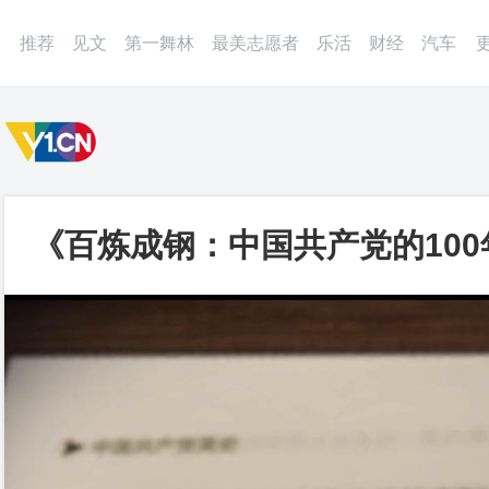
微博
APP
更多
推荐
见文
第一舞林
最美志愿者
乐活
财经
汽车
《百炼成钢：中国共产党的10
路_第一视频