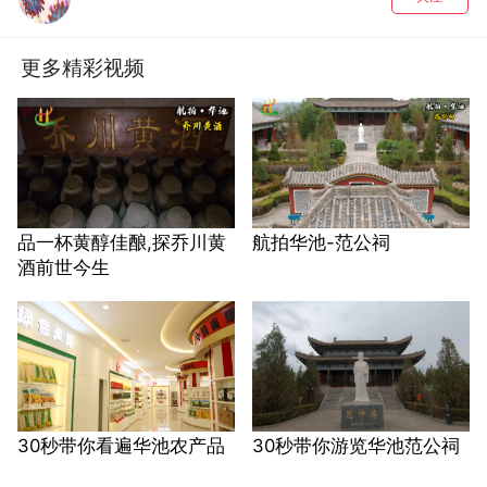
更多精彩视频
品一杯黄醇佳酿,探乔川黄
航拍华池-范公祠
酒前世今生
30秒带你看遍华池农产品
30秒带你游览华池范公祠