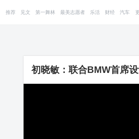
登录
微博
APP
更多
推荐
见文
第一舞林
最美志愿者
乐活
财经
汽车
初晓敏：联合BMW首席设计
频