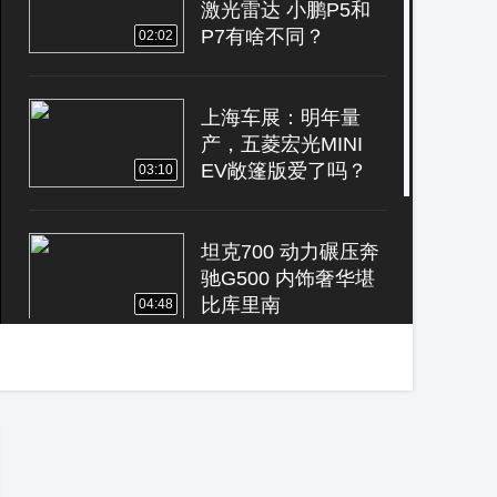
激光雷达 小鹏P5和
P7有啥不同？
02:02
上海车展：明年量
产，五菱宏光MINI
EV敞篷版爱了吗？
03:10
坦克700 动力碾压奔
驰G500 内饰奢华堪
比库里南
04:48
上海车展：8月上
市，第八代高尔夫
GTI还是那个少年吗
02:58