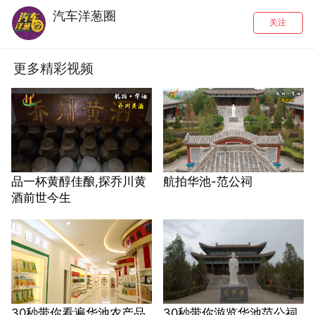
汽车洋葱圈
关注
更多精彩视频
品一杯黄醇佳酿,探乔川黄
航拍华池-范公祠
酒前世今生
30秒带你看遍华池农产品
30秒带你游览华池范公祠