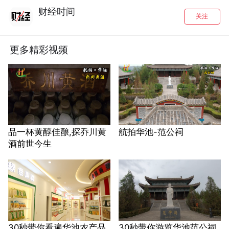
财经时间
关注
更多精彩视频
品一杯黄醇佳酿,探乔川黄
航拍华池-范公祠
酒前世今生
30秒带你看遍华池农产品
30秒带你游览华池范公祠