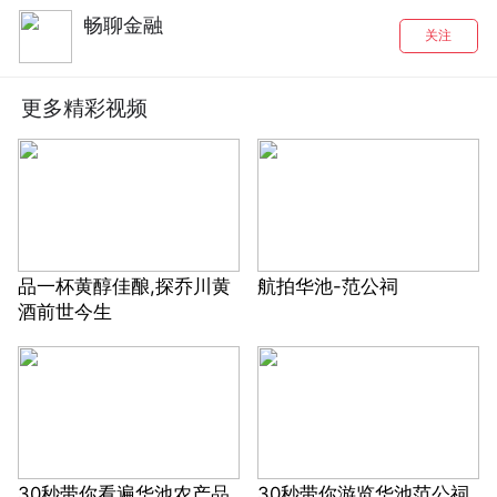
畅聊金融
关注
更多精彩视频
品一杯黄醇佳酿,探乔川黄
航拍华池-范公祠
酒前世今生
30秒带你看遍华池农产品
30秒带你游览华池范公祠