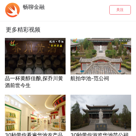
畅聊金融
关注
更多精彩视频
品一杯黄醇佳酿,探乔川黄
航拍华池-范公祠
酒前世今生
30秒带你看遍华池农产品
30秒带你游览华池范公祠