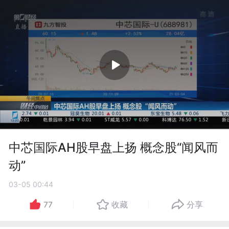
中芯国际AH股早盘上扬 概念股“闻风而
动”
03-05 00:44
77
收藏
分享