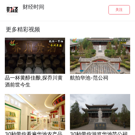
财经时间
关注
更多精彩视频
品一杯黄醇佳酿,探乔川黄
航拍华池-范公祠
酒前世今生
30秒带你看遍华池农产品
30秒带你游览华池范公祠