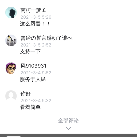
南柯一梦￡
2021-3-5 5:26
这么厉害！！
曾经の誓言感动了谁ぺ
2021-3-5 2:52
支持一下
风9103931
2021-3-4 9:52
服务于人民
你好
2021-3-4 9:32
看着简单
全部评论