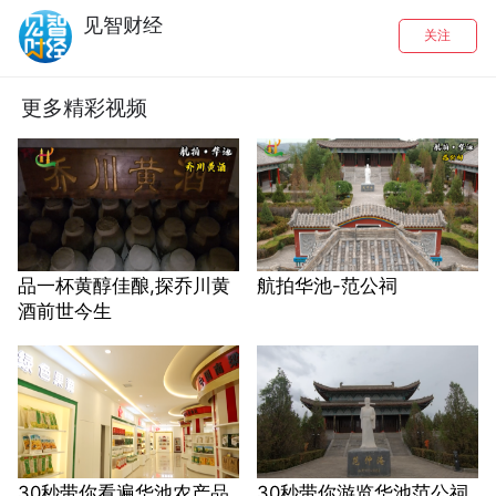
见智财经
关注
更多精彩视频
品一杯黄醇佳酿,探乔川黄
航拍华池-范公祠
酒前世今生
30秒带你看遍华池农产品
30秒带你游览华池范公祠