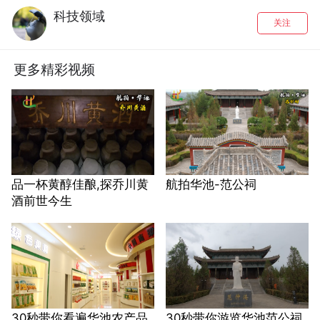
科技领域
关注
更多精彩视频
品一杯黄醇佳酿,探乔川黄
航拍华池-范公祠
酒前世今生
30秒带你看遍华池农产品
30秒带你游览华池范公祠