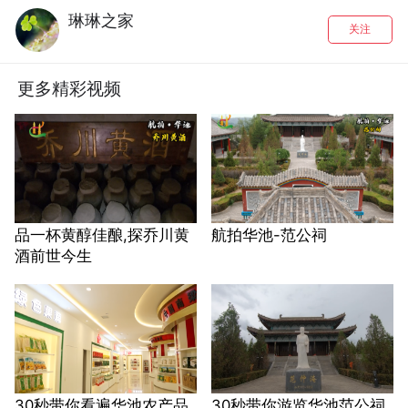
琳琳之家
关注
更多精彩视频
品一杯黄醇佳酿,探乔川黄
航拍华池-范公祠
酒前世今生
30秒带你看遍华池农产品
30秒带你游览华池范公祠