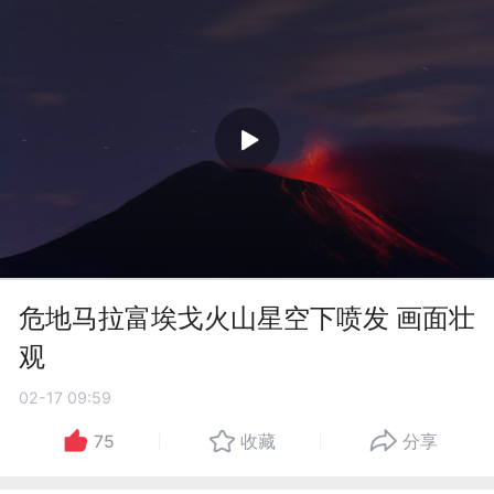
危地马拉富埃戈火山星空下喷发 画面壮
观
02-17 09:59
75
收藏
分享