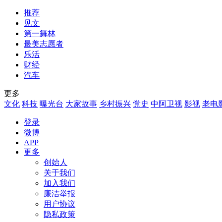
推荐
见文
第一舞林
最美志愿者
乐活
财经
汽车
更多
文化
科技
曝光台
大家故事
乡村振兴
党史
中阿卫视
影视
老电
登录
微博
APP
更多
创始人
关于我们
加入我们
廉洁举报
用户协议
隐私政策