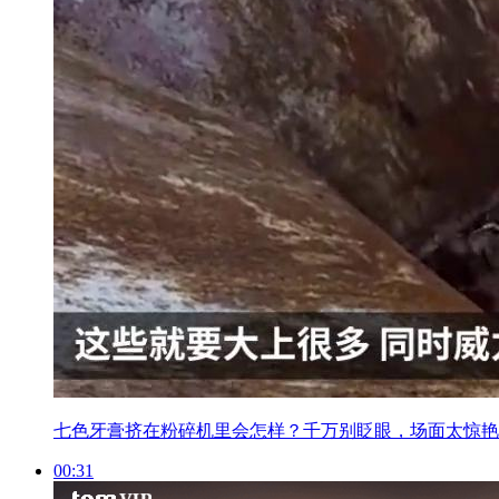
七色牙膏挤在粉碎机里会怎样？千万别眨眼，场面太惊艳
00:31