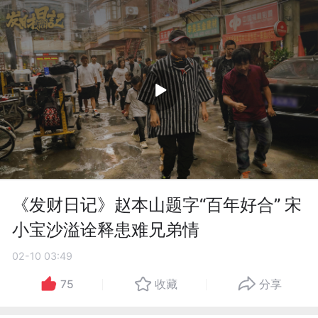
《发财日记》赵本山题字“百年好合” 宋
小宝沙溢诠释患难兄弟情
02-10 03:49
75
收藏
分享