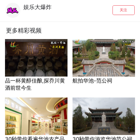
娱乐大爆炸
关注
更多精彩视频
品一杯黄醇佳酿,探乔川黄
航拍华池-范公祠
酒前世今生
30秒带你看遍华池农产品
30秒带你游览华池范公祠