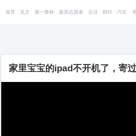
微博
APP
更多
推荐
见文
第一舞林
最美志愿者
乐活
财经
汽车
家里宝宝的ipad不开机了，寄
完美解决_第一视频