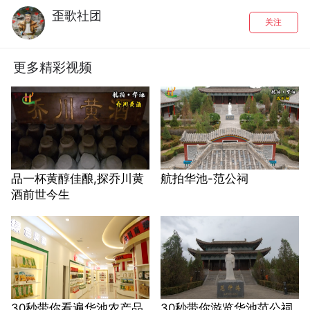
歪歌社团
关注
更多精彩视频
品一杯黄醇佳酿,探乔川黄
航拍华池-范公祠
酒前世今生
30秒带你看遍华池农产品
30秒带你游览华池范公祠