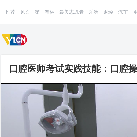
微博
APP
更多
推荐
见文
第一舞林
最美志愿者
乐活
财经
汽车
口腔医师考试实践技能：口腔操
项_第一视频