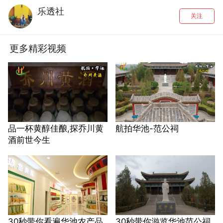
乐透社
关注
更多精彩视频
品一杯黄醇佳酿,探乔川黄
航拍华池-范公祠
酒前世今生
30秒带你看遍华池农产品
30秒带你游览华池范公祠