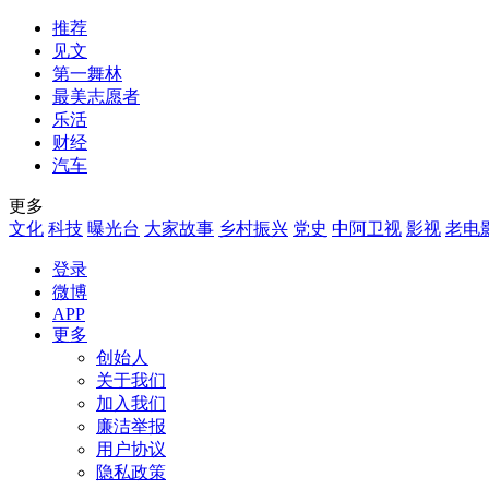
推荐
见文
第一舞林
最美志愿者
乐活
财经
汽车
更多
文化
科技
曝光台
大家故事
乡村振兴
党史
中阿卫视
影视
老电
登录
微博
APP
更多
创始人
关于我们
加入我们
廉洁举报
用户协议
隐私政策