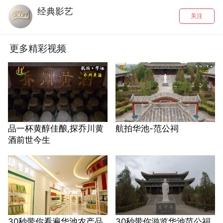
经典影艺
关注
更多精彩视频
品一杯黄醇佳酿,探乔川黄
航拍华池-范公祠
酒前世今生
30秒带你看遍华池农产品
30秒带你游览华池范公祠