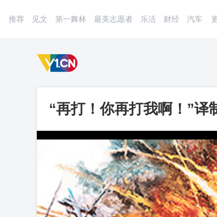
登录
微博
APP
更多
推荐
见文
第一舞林
最美志愿者
乐活
财经
汽车
“再打！你再打我啊！”译制
/ 意大利）精彩片段_第一