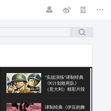
“实战演练”译制经典
《K计划敢死队》
（意大利）精彩片段
01:29
译制经典《伊豆的舞