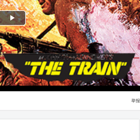
Play
Video
举报