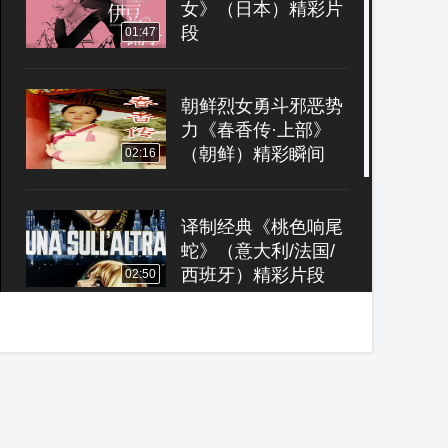
女》（日本）精彩片
段
01:47
朝鲜烈女勇斗邪恶势
力《春香传·上部》
（朝鲜）精彩瞬间
02:16
译制经典《桃色响尾
蛇》（意大利/法国/
西班牙）精彩片段
02:50
“俾斯麦号一发入
魂”译制经典《击沉俾
斯麦号！》（英国）
00:56
精彩片段