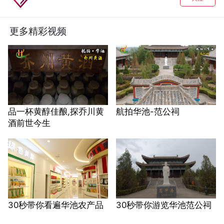
更多精彩视频
品一杯黄醇佳酿,探乔川黄
航拍华池-范公祠
酒前世今生
30秒带你看遍华池农产品
30秒带你游览华池范公祠